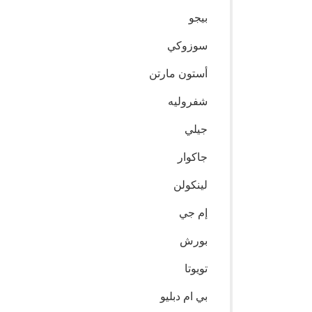
بيجو
سوزوكي
أستون مارتن
شفروليه
جيلي
جاكوار
لينكولن
إم جي
بورش
تويوتا
بي ام دبليو