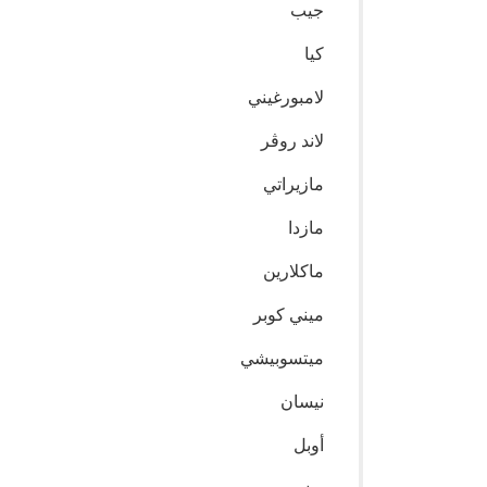
جيب
كيا
لامبورغيني
لاند روڤر
مازيراتي
مازدا
ماكلارين
ميني كوبر
ميتسوبيشي
نيسان
أوبل