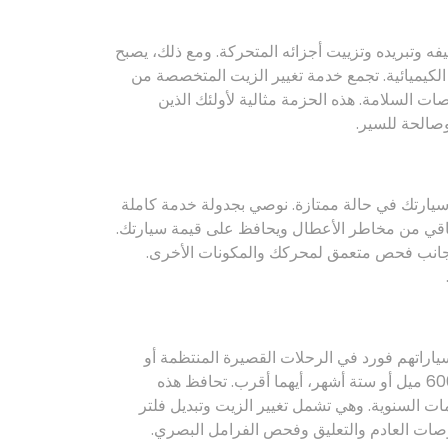
ه وتبريده وتزييت أجزائه المتحركة. ومع ذلك، يصبح
الكيميائية. تجمع خدمة تغيير الزيت المتخصصة من
ت السلامة. هذه الحزمة مثالية لأولئك الذين
وصالحة للسير.
ارتك في حالة ممتازة. نوصي بجدولة خدمة كاملة
ذا النهج الاستباقي من مخاطر الأعطال ويحافظ على قيمة سيارتك.
 جانب فحص متعمق لمحركك والمكونات الأخرى.
سياراتهم فورد في الرحلات القصيرة المنتظمة أو
الذين يقطعون مسافات طويلة. نقترح وجود خدمة مؤقتة كل 6000 ميل أو ستة أشهر، أيهما أقرب. تحافظ هذه
ت السنوية. وهي تشمل تغيير الزيت وتبديل فلتر
صات العادم والتعليق وفحص الفرامل البصري.