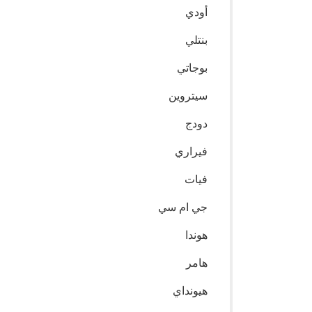
أودي
بنتلي
بوجاتي
سيتروين
دودج
فيراري
فيات
جي ام سي
هوندا
هامر
هيونداي