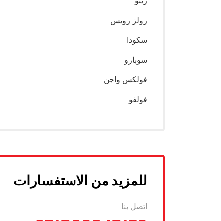
رينو
رولز رويس
سكودا
سوبارو
فولكس واجن
فولفو
للمزيد من الاستفسارات
اتصل بنا