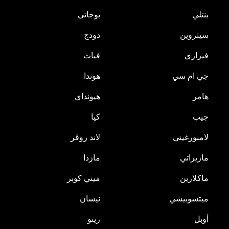
بنتلي
بوجاتي
سيتروين
دودج
فيراري
فيات
جي ام سي
هوندا
هامر
هيونداي
جيب
كيا
لامبورغيني
لاند روڤر
مازيراتي
مازدا
ماكلارين
ميني كوبر
ميتسوبيشي
نيسان
أوبل
رينو