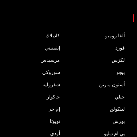
الماركات
ألفا روميو
كاديلاك
فورد
إنفينيتي
لكزس
مرسيدس
بيجو
سوزوكي
أستون مارتن
شفروليه
جيلي
جاكوار
لينكولن
إم جي
بورش
تويوتا
بي ام دبليو
أودي