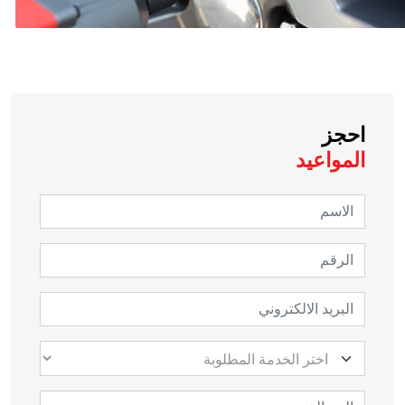
احجز
المواعيد