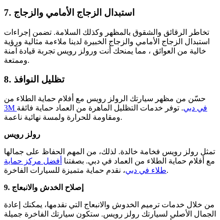
7. استبدال الزجاج الأمامي والزجاج
تخاطر الرقائق والشقوق بالمظهر وكذلك السلامة. تضمن إجراءات
استبدال الزجاج الأمامي والزجاج الخبيرة لدينا ملاءمة مثالية ورؤية
خالية من العوائق ، مما يمنحك أنت ورولز رويس تجربة قيادة آمنة
وممتعة.
8. تظليل النوافذ
حسّن من مظهر سيارتك الرولز رويس مع أفلام حماية الطلاء من
3M في دبي
. توفر خدمات التظليل الماهرة من العماد حماية فائقة
ومقاومة للحرارة ولمسة نهائية ناعمة.
رولز رويس
تمثل رولز رويس فخامة خالدة. لذلك، من المهم الحفاظ على جمالها
مع أفلام حماية الطلاء من العماد في دبي. بصفتنا
أفضل مركز حماية
، نقدم حماية متميزة للسيارات الفاخرة.
طلاء في دبي
9. إصلاح الخدش والانبعاج
من خلال خدمات ترميم الخدوش والانبعاج التي نقدمها، يمكنك إعادة
الجمال الأصلي لسيارتك رولز رويس. ستكون سيارتك الفاخرة جميلة