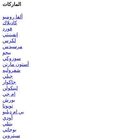
الماركات
ألفا روميو
كاديلاك
فورد
إنفينيتي
لكزس
مرسيدس
بيجو
سوزوكي
أستون مارتن
شفروليه
جيلي
جاكوار
لينكولن
إم جي
بورش
تويوتا
بي ام دبليو
أودي
بنتلي
بوجاتي
سيتروين