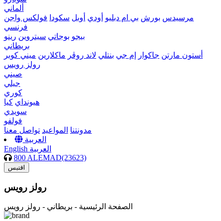
ألماني
مرسيدس
بورش
بي ام دبليو
أودي
أوبل
سكودا
فولكس واجن
فرنسي
بيجو
بوجاتي
سيتروين
رينو
بريطاني
أستون مارتن
جاكوار
إم جي
بنتلي
لاند روڤر
ماكلارين
ميني كوبر
رولز رويس
صيني
جيلي
كوري
هيونداي
كيا
سويدي
فولفو
مدونتنا
المواعيد
تواصل معنا
العربية
العربية
English
800 ALEMAD(23623)
اقتبس
رولز رويس
الصفحة الرئيسية -
بريطاني - رولز رويس