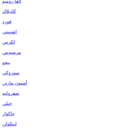
ألفا روميو
كاديلاك
فورد
إنفينيتي
لكزس
مرسيدس
بيجو
سوزوكي
أستون مارتن
شفروليه
جيلي
جاكوار
لينكولن