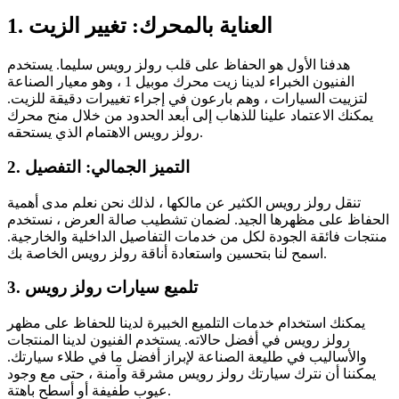
1. العناية بالمحرك: تغيير الزيت
هدفنا الأول هو الحفاظ على قلب رولز رويس سليما. يستخدم
الفنيون الخبراء لدينا زيت محرك موبيل 1 ، وهو معيار الصناعة
لتزييت السيارات ، وهم بارعون في إجراء تغييرات دقيقة للزيت.
يمكنك الاعتماد علينا للذهاب إلى أبعد الحدود من خلال منح محرك
رولز رويس الاهتمام الذي يستحقه.
2. التميز الجمالي: التفصيل
تنقل رولز رويس الكثير عن مالكها ، لذلك نحن نعلم مدى أهمية
الحفاظ على مظهرها الجيد. لضمان تشطيب صالة العرض ، نستخدم
منتجات فائقة الجودة لكل من خدمات التفاصيل الداخلية والخارجية.
اسمح لنا بتحسين واستعادة أناقة رولز رويس الخاصة بك.
3. تلميع سيارات رولز رويس
يمكنك استخدام خدمات التلميع الخبيرة لدينا للحفاظ على مظهر
رولز رويس في أفضل حالاته. يستخدم الفنيون لدينا المنتجات
والأساليب في طليعة الصناعة لإبراز أفضل ما في طلاء سيارتك.
يمكننا أن نترك سيارتك رولز رويس مشرقة وآمنة ، حتى مع وجود
عيوب طفيفة أو أسطح باهتة.