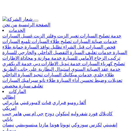
Loading...
الصفحة الرئيسية
من نحن
الخدمات
خدمة تصليح السيارات
تغيير الزيت وفلتر الزيت
غسيل السيارات
خدمات صيانة السيارات
تصليح طلاء السيارات
تلميع السيارات
فحص السيارات قبل الشراء
تظليل نوافذ السيارة
حماية طلاء
السيارة
خدمات تغليف السيارة
التفصيل الداخلي والخارجي للسيارة
تركيب الزجاج الأمامي للسيارة
خدمة موازنة و محاذاة الإطارات
تصليح كهرباء السيارات
خدمة تبديل الاطارات دبي
خدمة الريكفري
خدمة عقد الصيانة السنوي
استبدال البطارية على جانب الطريق
طلاء جلدي
خدمات ميكانيك السيارات
تنجيد السيارة الداخلي
تعديلات وضبط تحسين أداء السيارة
طلاء نانو سيراميك السيارات
تغليف سيارة مخصص
الماركات
إيطالي
ألفا روميو
فيراري
فيات
لامبورغيني
مازيراتي
امريكي
كاديلاك
فورد
شفروليه
لينكولن
دودج
جي ام سي
هامر
جيب
ياباني
إنفينيتي
لكزس
سوزوكي
تويوتا
هوندا
مازدا
ميتسوبيشي
نيسان
سوبارو