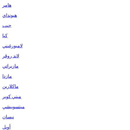
هامر
هيونداي
جيب
كيا
لامبورغيني
لاند روڤر
مازيراتي
مازدا
ماكلارين
ميني كوبر
ميتسوبيشي
نيسان
أوبل