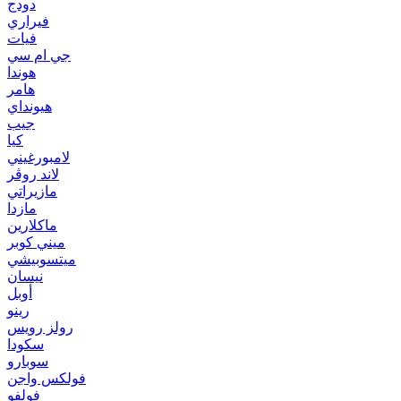
دودج
فيراري
فيات
جي ام سي
هوندا
هامر
هيونداي
جيب
كيا
لامبورغيني
لاند روڤر
مازيراتي
مازدا
ماكلارين
ميني كوبر
ميتسوبيشي
نيسان
أوبل
رينو
رولز رويس
سكودا
سوبارو
فولكس واجن
فولفو