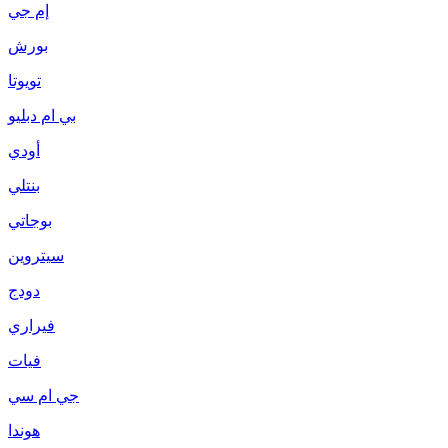
إم جي
بورش
تويوتا
بي ام دبليو
أودي
بنتلي
بوجاتي
سيتروين
دودج
فيراري
فيات
جي ام سي
هوندا