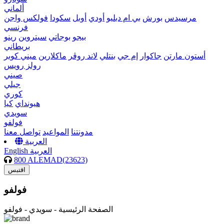
ألماني
مرسيدس
بورش
بي ام دبليو
أودي
أوبل
سكودا
فولكس واجن
فرنسي
بيجو
بوجاتي
سيتروين
رينو
بريطاني
أستون مارتن
جاكوار
إم جي
بنتلي
لاند روڤر
ماكلارين
ميني كوبر
رولز رويس
صيني
جيلي
كوري
هيونداي
كيا
سويدي
فولفو
مدونتنا
المواعيد
تواصل معنا
العربية
العربية
English
800 ALEMAD(23623)
اقتبس
فولفو
الصفحة الرئيسية -
سويدي - فولفو