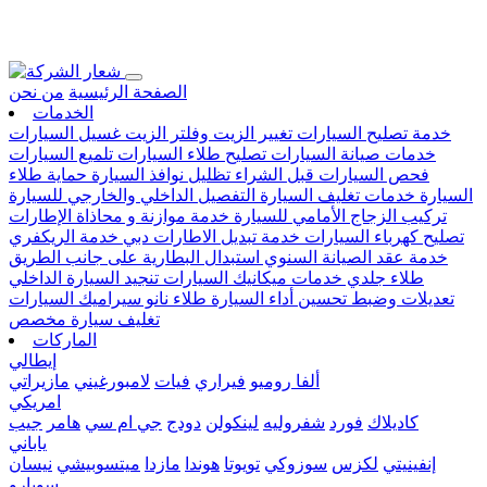
Loading...
الصفحة الرئيسية
من نحن
الخدمات
خدمة تصليح السيارات
تغيير الزيت وفلتر الزيت
غسيل السيارات
خدمات صيانة السيارات
تصليح طلاء السيارات
تلميع السيارات
فحص السيارات قبل الشراء
تظليل نوافذ السيارة
حماية طلاء
السيارة
خدمات تغليف السيارة
التفصيل الداخلي والخارجي للسيارة
تركيب الزجاج الأمامي للسيارة
خدمة موازنة و محاذاة الإطارات
تصليح كهرباء السيارات
خدمة تبديل الاطارات دبي
خدمة الريكفري
خدمة عقد الصيانة السنوي
استبدال البطارية على جانب الطريق
طلاء جلدي
خدمات ميكانيك السيارات
تنجيد السيارة الداخلي
تعديلات وضبط تحسين أداء السيارة
طلاء نانو سيراميك السيارات
تغليف سيارة مخصص
الماركات
إيطالي
ألفا روميو
فيراري
فيات
لامبورغيني
مازيراتي
امريكي
كاديلاك
فورد
شفروليه
لينكولن
دودج
جي ام سي
هامر
جيب
ياباني
إنفينيتي
لكزس
سوزوكي
تويوتا
هوندا
مازدا
ميتسوبيشي
نيسان
سوبارو