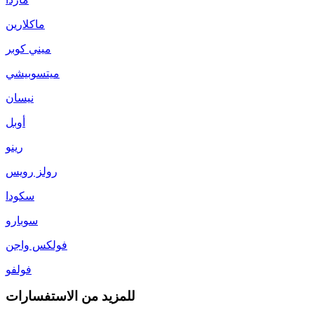
ماكلارين
ميني كوبر
ميتسوبيشي
نيسان
أوبل
رينو
رولز رويس
سكودا
سوبارو
فولكس واجن
فولفو
للمزيد من الاستفسارات