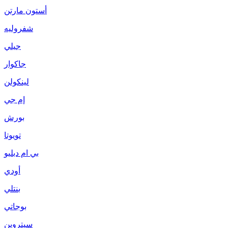
أستون مارتن
شفروليه
جيلي
جاكوار
لينكولن
إم جي
بورش
تويوتا
بي ام دبليو
أودي
بنتلي
بوجاتي
سيتروين