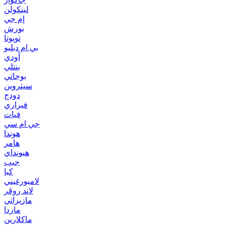
لينكولن
إم جي
بورش
تويوتا
بي ام دبليو
أودي
بنتلي
بوجاتي
سيتروين
دودج
فيراري
فيات
جي ام سي
هوندا
هامر
هيونداي
جيب
كيا
لامبورغيني
لاند روڤر
مازيراتي
مازدا
ماكلارين