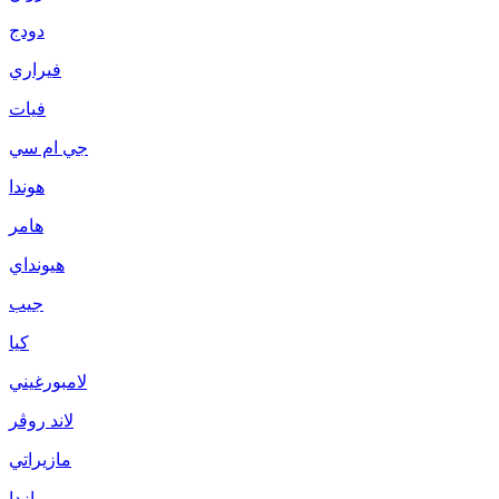
دودج
فيراري
فيات
جي ام سي
هوندا
هامر
هيونداي
جيب
كيا
لامبورغيني
لاند روڤر
مازيراتي
مازدا