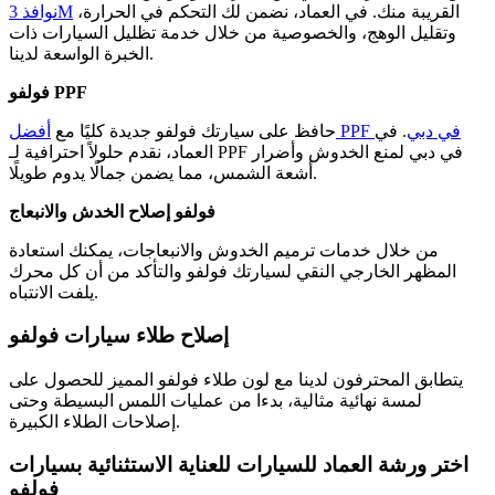
القريبة منك. في العماد، نضمن لك التحكم في الحرارة،
نوافذ 3M
وتقليل الوهج، والخصوصية من خلال خدمة تظليل السيارات ذات
الخبرة الواسعة لدينا.
فولفو PPF
أفضل PPF في دبي
. في
حافظ على سيارتك فولفو جديدة كليًا مع
العماد، نقدم حلولاً احترافية لـ PPF في دبي لمنع الخدوش وأضرار
أشعة الشمس، مما يضمن جمالًا يدوم طويلًا.
فولفو إصلاح الخدش والانبعاج
من خلال خدمات ترميم الخدوش والانبعاجات، يمكنك استعادة
المظهر الخارجي النقي لسيارتك فولفو والتأكد من أن كل محرك
يلفت الانتباه.
إصلاح طلاء سيارات فولفو
يتطابق المحترفون لدينا مع لون طلاء فولفو المميز للحصول على
لمسة نهائية مثالية، بدءا من عمليات اللمس البسيطة وحتى
إصلاحات الطلاء الكبيرة.
اختر ورشة العماد للسيارات للعناية الاستثنائية بسيارات
فولفو