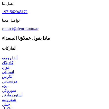
اتصل بنا
+971562945172
تواصل معنا
contact@alemadauto.ae
ماذا يقول عملاؤنا السعداء
الماركات
ألفا روميو
كاديلاك
فورد
إنفينيتي
لكزس
مرسيدس
بيجو
سوزوكي
أستون مارتن
شفروليه
جيلي
جاكوار