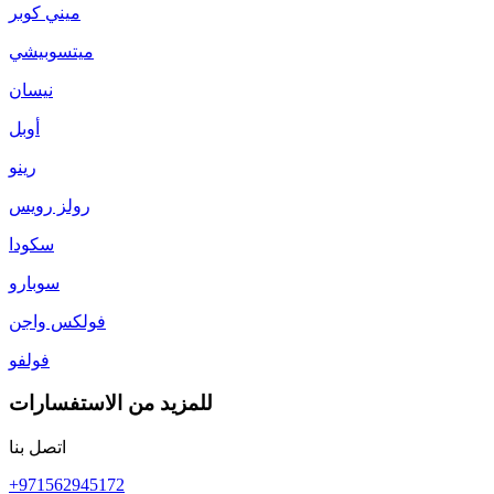
ميني كوبر
ميتسوبيشي
نيسان
أوبل
رينو
رولز رويس
سكودا
سوبارو
فولكس واجن
فولفو
للمزيد من الاستفسارات
اتصل بنا
+971562945172