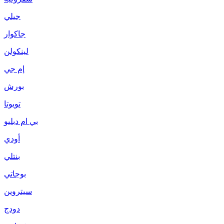
جيلي
جاكوار
لينكولن
إم جي
بورش
تويوتا
بي ام دبليو
أودي
بنتلي
بوجاتي
سيتروين
دودج