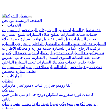
Loading...
الصفحة الرئيسية
من نحن
الخدمات
خدمة تصليح السيارات
تغيير الزيت وفلتر الزيت
غسيل السيارات
خدمات صيانة السيارات
تصليح طلاء السيارات
تلميع السيارات
فحص السيارات قبل الشراء
تظليل نوافذ السيارة
حماية طلاء
السيارة
خدمات تغليف السيارة
التفصيل الداخلي والخارجي للسيارة
تركيب الزجاج الأمامي للسيارة
خدمة موازنة و محاذاة الإطارات
تصليح كهرباء السيارات
خدمة تبديل الاطارات دبي
خدمة الريكفري
خدمة عقد الصيانة السنوي
استبدال البطارية على جانب الطريق
طلاء جلدي
خدمات ميكانيك السيارات
تنجيد السيارة الداخلي
تعديلات وضبط تحسين أداء السيارة
طلاء نانو سيراميك السيارات
تغليف سيارة مخصص
الماركات
إيطالي
ألفا روميو
فيراري
فيات
لامبورغيني
مازيراتي
امريكي
كاديلاك
فورد
شفروليه
لينكولن
دودج
جي ام سي
هامر
جيب
ياباني
إنفينيتي
لكزس
سوزوكي
تويوتا
هوندا
مازدا
ميتسوبيشي
نيسان
سوبارو