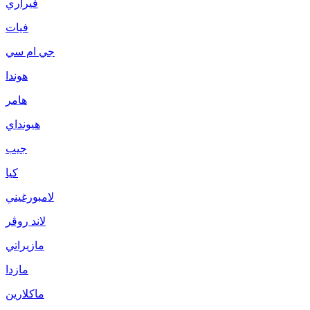
فيراري
فيات
جي ام سي
هوندا
هامر
هيونداي
جيب
كيا
لامبورغيني
لاند روڤر
مازيراتي
مازدا
ماكلارين