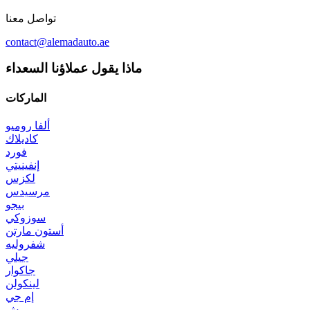
تواصل معنا
contact@alemadauto.ae
ماذا يقول عملاؤنا السعداء
الماركات
ألفا روميو
كاديلاك
فورد
إنفينيتي
لكزس
مرسيدس
بيجو
سوزوكي
أستون مارتن
شفروليه
جيلي
جاكوار
لينكولن
إم جي
بورش