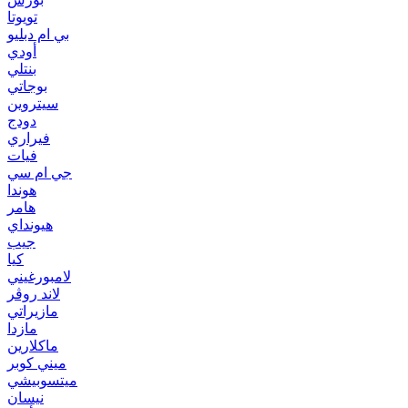
تويوتا
بي ام دبليو
أودي
بنتلي
بوجاتي
سيتروين
دودج
فيراري
فيات
جي ام سي
هوندا
هامر
هيونداي
جيب
كيا
لامبورغيني
لاند روڤر
مازيراتي
مازدا
ماكلارين
ميني كوبر
ميتسوبيشي
نيسان