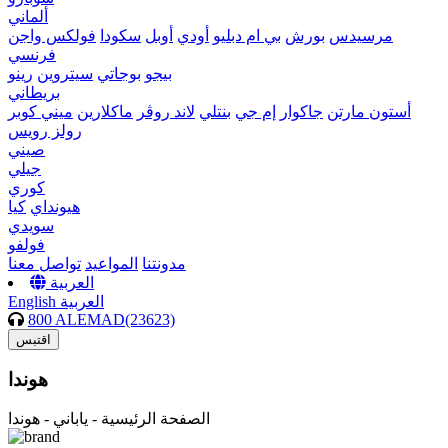
ألماني
مرسيدس
بورش
بي ام دبليو
أودي
أوبل
سكودا
فولكس واجن
فرنسي
بيجو
بوجاتي
سيتروين
رينو
بريطاني
أستون مارتن
جاكوار
إم جي
بنتلي
لاند روڤر
ماكلارين
ميني كوبر
رولز رويس
صيني
جيلي
كوري
هيونداي
كيا
سويدي
فولفو
مدونتنا
المواعيد
تواصل معنا
العربية
العربية
English
800 ALEMAD(23623)
اقتبس
هوندا
الصفحة الرئيسية -
ياباني - هوندا