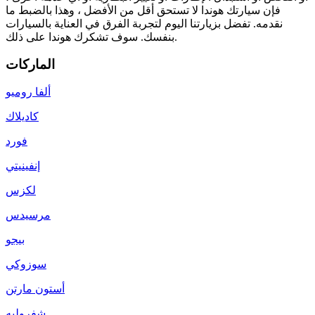
فإن سيارتك هوندا لا تستحق أقل من الأفضل ، وهذا بالضبط ما
نقدمه. تفضل بزيارتنا اليوم لتجربة الفرق في العناية بالسيارات
بنفسك. سوف تشكرك هوندا على ذلك.
الماركات
ألفا روميو
كاديلاك
فورد
إنفينيتي
لكزس
مرسيدس
بيجو
سوزوكي
أستون مارتن
شفروليه