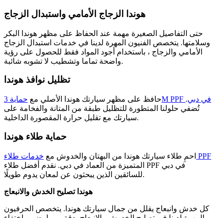
هوندا الزجاج الأمامي واستبدال الزجاج
حتى التفاصيل الصغيرة مهمة عند الحفاظ على مظهر هوندا البكر
وسلامتها. يتخصص الفنيون المهرة لدينا في خدمات استبدال الزجاج
الأمامي والزجاج ، باستخدام أجود المواد فقط للحصول على رؤية
واضحة تماما وتشطيب لا تشوبه شائبة.
تظليل نوافذ هوندا
حماية 3M PPF في دبي
.
حافظ على مظهر سيارتك هوندا الأصلي مع
تُضفي حلولنا المتطورة للتظليل طبقة من المتانة والفخامة على
سيارتك مع تقليل حرارة المقصورة الداخلية.
حماية طلاء هوندا
خدمات طلاء PPF
احمِ طلاء سيارتك هوندا من البهتان والخدوش مع
المتميزة من العماد في دبي. نقدم أفضل طلاء PPF في دبي
للسائقين الذين يبحثون عن لمعان يدوم طويلًا.
هوندا تصليح الخدش والانبعاج
كل خدش وانبعاج يقلل من جمال سيارتك هوندا. يتخصص الحرفيون
المهرة لدينا في تصليح الخدوش والانبعاج بدقة ، مما يضمن اختفاء