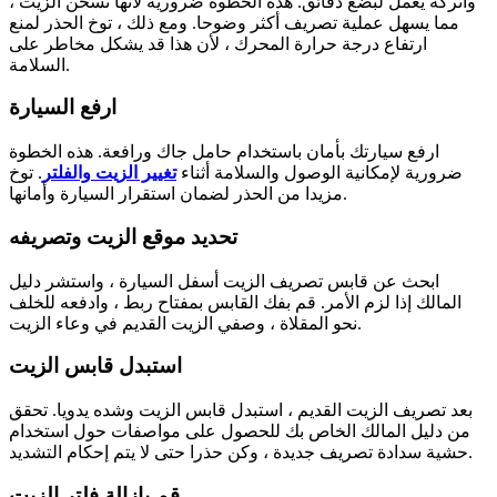
واتركه يعمل لبضع دقائق. هذه الخطوة ضرورية لأنها تسخن الزيت ،
مما يسهل عملية تصريف أكثر وضوحا. ومع ذلك ، توخ الحذر لمنع
ارتفاع درجة حرارة المحرك ، لأن هذا قد يشكل مخاطر على
السلامة.
ارفع السيارة
ارفع سيارتك بأمان باستخدام حامل جاك ورافعة. هذه الخطوة
ضرورية لإمكانية الوصول والسلامة أثناء
تغيير الزيت والفلتر
. توخ
مزيدا من الحذر لضمان استقرار السيارة وأمانها.
تحديد موقع الزيت وتصريفه
ابحث عن قابس تصريف الزيت أسفل السيارة ، واستشر دليل
المالك إذا لزم الأمر. قم بفك القابس بمفتاح ربط ، وادفعه للخلف
نحو المقلاة ، وصفي الزيت القديم في وعاء الزيت.
استبدل قابس الزيت
بعد تصريف الزيت القديم ، استبدل قابس الزيت وشده يدويا. تحقق
من دليل المالك الخاص بك للحصول على مواصفات حول استخدام
حشية سدادة تصريف جديدة ، وكن حذرا حتى لا يتم إحكام التشديد.
قم بإزالة فلتر الزيت