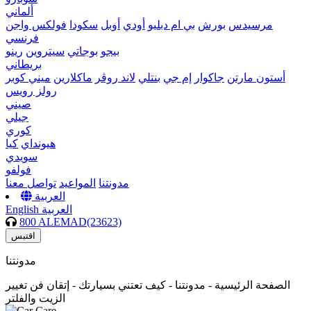
ألماني
مرسيدس
بورش
بي ام دبليو
أودي
أوبل
سكودا
فولكس واجن
فرنسي
بيجو
بوجاتي
سيتروين
رينو
بريطاني
أستون مارتن
جاكوار
إم جي
بنتلي
لاند روڤر
ماكلارين
ميني كوبر
رولز رويس
صيني
جيلي
كوري
هيونداي
كيا
سويدي
فولفو
مدونتنا
المواعيد
تواصل معنا
العربية
العربية
English
800 ALEMAD(23623)
اقتبس
مدونتنا
الصفحة الرئيسية -
مدونتنا - كيف تعتني بسيارتك - إتقان فن تغيير
الزيت والفلتر