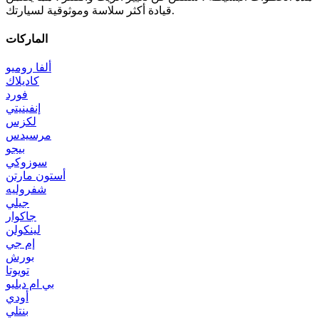
قيادة أكثر سلاسة وموثوقية لسيارتك.
الماركات
ألفا روميو
كاديلاك
فورد
إنفينيتي
لكزس
مرسيدس
بيجو
سوزوكي
أستون مارتن
شفروليه
جيلي
جاكوار
لينكولن
إم جي
بورش
تويوتا
بي ام دبليو
أودي
بنتلي