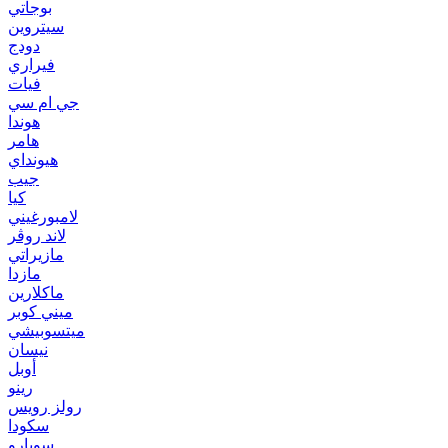
بوجاتي
سيتروين
دودج
فيراري
فيات
جي ام سي
هوندا
هامر
هيونداي
جيب
كيا
لامبورغيني
لاند روڤر
مازيراتي
مازدا
ماكلارين
ميني كوبر
ميتسوبيشي
نيسان
أوبل
رينو
رولز رويس
سكودا
سوبارو