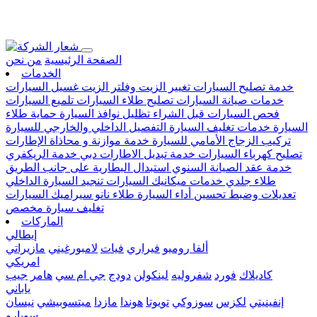
Loading...
الصفحة الرئيسية
من نحن
الخدمات
خدمة تصليح السيارات
تغيير الزيت وفلتر الزيت
غسيل السيارات
خدمات صيانة السيارات
تصليح طلاء السيارات
تلميع السيارات
فحص السيارات قبل الشراء
تظليل نوافذ السيارة
حماية طلاء
السيارة
خدمات تغليف السيارة
التفصيل الداخلي والخارجي للسيارة
تركيب الزجاج الأمامي للسيارة
خدمة موازنة و محاذاة الإطارات
تصليح كهرباء السيارات
خدمة تبديل الاطارات دبي
خدمة الريكفري
خدمة عقد الصيانة السنوي
استبدال البطارية على جانب الطريق
طلاء جلدي
خدمات ميكانيك السيارات
تنجيد السيارة الداخلي
تعديلات وضبط تحسين أداء السيارة
طلاء نانو سيراميك السيارات
تغليف سيارة مخصص
الماركات
إيطالي
ألفا روميو
فيراري
فيات
لامبورغيني
مازيراتي
امريكي
كاديلاك
فورد
شفروليه
لينكولن
دودج
جي ام سي
هامر
جيب
ياباني
إنفينيتي
لكزس
سوزوكي
تويوتا
هوندا
مازدا
ميتسوبيشي
نيسان
سوبارو