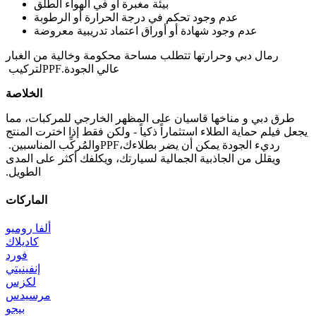
بيئة مغبرة أو في الهواء الطلق
عدم وجود تحكم في درجة الحرارة أو الرطوبة
عدم وجود شهادة أو أوراق اعتماد تدريبية معروضة
رمال دبي وحرارتها تتطلب مساحة محكومة وخالية من الغبار
عالي الجودة.
PPF
لتركيب
الخلاصة
طرق دبي و مناخها قاسيان على المظهر الخارجي للمركبات، مما
يجعل فيلم حماية الطلاء استثماراً ذكياً - ولكن فقط إذا اخترت المنتج
رديء الجودة يمكن أن يضر بطلاءك،
PPF
والمُركِّب المناسبين.
ويقلل من الجاذبية الجمالية لسيارتك، ويكلفك أكثر على المدى
الطويل.
الماركات
ألفا روميو
كاديلاك
فورد
إنفينيتي
لكزس
مرسيدس
بيجو