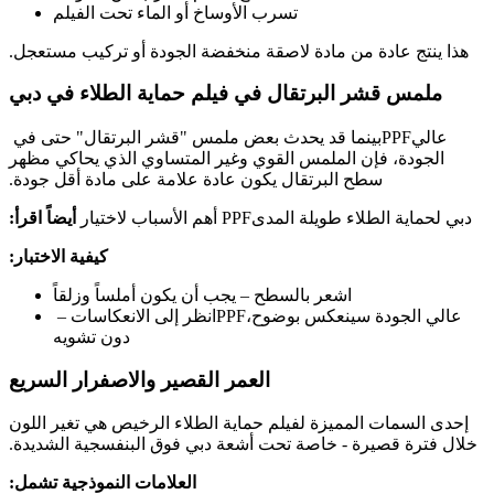
تسرب الأوساخ أو الماء تحت الفيلم
هذا ينتج عادة من مادة لاصقة منخفضة الجودة أو تركيب مستعجل.
ملمس قشر البرتقال في فيلم حماية الطلاء في دبي
عالي
PPF
بينما قد يحدث بعض ملمس "قشر البرتقال" حتى في
الجودة، فإن الملمس القوي وغير المتساوي الذي يحاكي مظهر
سطح البرتقال يكون عادة علامة على مادة أقل جودة.
دبي لحماية الطلاء طويلة المدى
PPF
أهم الأسباب لاختيار
أيضاً اقرأ:
كيفية الاختبار:
اشعر بالسطح – يجب أن يكون أملساً وزلقاً
عالي الجودة سينعكس بوضوح،
PPF
انظر إلى الانعكاسات –
دون تشويه
العمر القصير والاصفرار السريع
إحدى السمات المميزة لفيلم حماية الطلاء الرخيص هي تغير اللون
خلال فترة قصيرة - خاصة تحت أشعة دبي فوق البنفسجية الشديدة.
العلامات النموذجية تشمل: