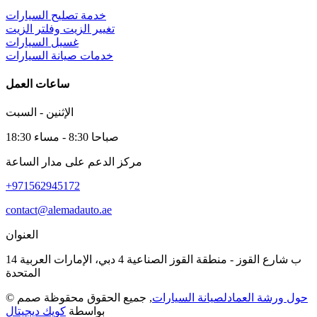
خدمة تصليح السيارات
تغيير الزيت وفلتر الزيت
غسيل السيارات
خدمات صيانة السيارات
ساعات العمل
الإثنين - السبت
صباحا 8:30 - مساء 18:30
مركز الدعم على مدار الساعة
+971562945172
contact@alemadauto.ae
العنوان
14 ب شارع القوز - منطقة القوز الصناعية 4 دبي، الإمارات العربية
المتحدة
حول ورشة العمادلصيانة السيارات
, جميع الحقوق محقوظة صمم
©
بواسطة
كويك ديجيتال