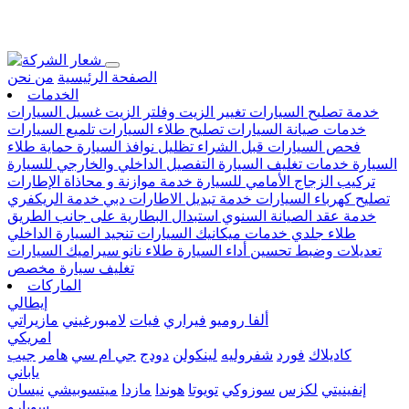
Loading...
الصفحة الرئيسية
من نحن
الخدمات
خدمة تصليح السيارات
تغيير الزيت وفلتر الزيت
غسيل السيارات
خدمات صيانة السيارات
تصليح طلاء السيارات
تلميع السيارات
فحص السيارات قبل الشراء
تظليل نوافذ السيارة
حماية طلاء
السيارة
خدمات تغليف السيارة
التفصيل الداخلي والخارجي للسيارة
تركيب الزجاج الأمامي للسيارة
خدمة موازنة و محاذاة الإطارات
تصليح كهرباء السيارات
خدمة تبديل الاطارات دبي
خدمة الريكفري
خدمة عقد الصيانة السنوي
استبدال البطارية على جانب الطريق
طلاء جلدي
خدمات ميكانيك السيارات
تنجيد السيارة الداخلي
تعديلات وضبط تحسين أداء السيارة
طلاء نانو سيراميك السيارات
تغليف سيارة مخصص
الماركات
إيطالي
ألفا روميو
فيراري
فيات
لامبورغيني
مازيراتي
امريكي
كاديلاك
فورد
شفروليه
لينكولن
دودج
جي ام سي
هامر
جيب
ياباني
إنفينيتي
لكزس
سوزوكي
تويوتا
هوندا
مازدا
ميتسوبيشي
نيسان
سوبارو