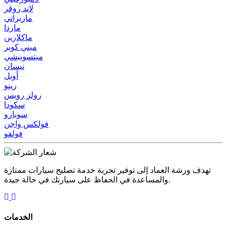
لاند روڤر
مازيراتي
مازدا
ماكلارين
ميني كوبر
ميتسوبيشي
نيسان
أوبل
رينو
رولز رويس
سكودا
سوبارو
فولكس واجن
فولفو
تهدف ورشة العماد إلى توفير تجربة خدمة تصليح سيارات ممتازة
والمساعدة في الحفاظ على سيارتك في حالة جيدة.
الخدمات