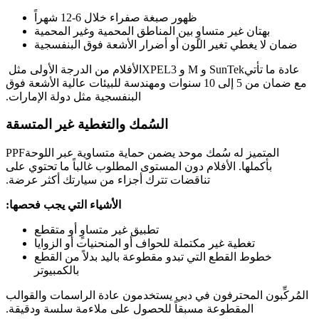
ظهور صبغة صفراء خلال 6-12 شهراً
بهتان غير متساوٍ بين المناطق المحمية وغير المحمية
ضمان لا يغطي تغير اللون أو أضرار الأشعة فوق البنفسجية
عادة ما تأتي
SunTek
و
M
و 3
XPEL
الأفلام من الدرجة الأولى مثل
مع ضمان من 5 إلى 10 سنوات ومهندسة للبيئات عالية الأشعة فوق
البنفسجية مثل دولة الإمارات.
السُمك والتغطية غير المتسقة
المتميز له سُمك موحد يضمن حماية متساوية عبر اللوحة
PPF
بأكملها. الأفلام دون المستوى المطلوب غالباً ما تحتوي على
تناقضات تترك أجزاء من سيارتك أكثر عرضة.
الأشياء التي يجب فحصها:
تطبيق غير متساوٍ أو متقطع
تغطية غير مكتملة للحواف أو المنحنيات أو الزوايا
خطوط القطع التي تبدو مقطوعة باليد بدلاً من القطع
بالكمبيوتر
المُركِّبون المحترفون في دبي يستخدمون عادة الراسمات والقوالب
المقطوعة مسبقاً للحصول على ملاءمة سلسة ودقيقة.