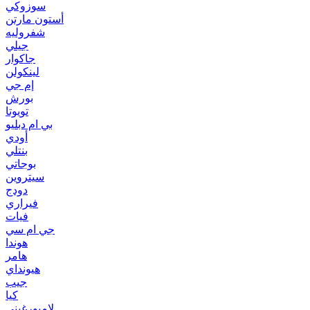
سوزوكي
أستون مارتن
شفروليه
جيلي
جاكوار
لينكولن
إم جي
بورش
تويوتا
بي ام دبليو
أودي
بنتلي
بوجاتي
سيتروين
دودج
فيراري
فيات
جي ام سي
هوندا
هامر
هيونداي
جيب
كيا
لامبورغيني