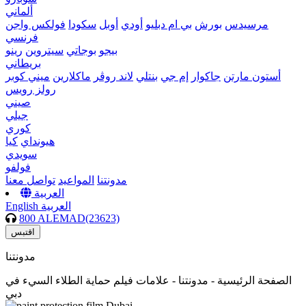
ألماني
مرسيدس
بورش
بي ام دبليو
أودي
أوبل
سكودا
فولكس واجن
فرنسي
بيجو
بوجاتي
سيتروين
رينو
بريطاني
أستون مارتن
جاكوار
إم جي
بنتلي
لاند روڤر
ماكلارين
ميني كوبر
رولز رويس
صيني
جيلي
كوري
هيونداي
كيا
سويدي
فولفو
مدونتنا
المواعيد
تواصل معنا
العربية
العربية
English
800 ALEMAD(23623)
اقتبس
مدونتنا
الصفحة الرئيسية -
مدونتنا - علامات فيلم حماية الطلاء السيء في
دبي